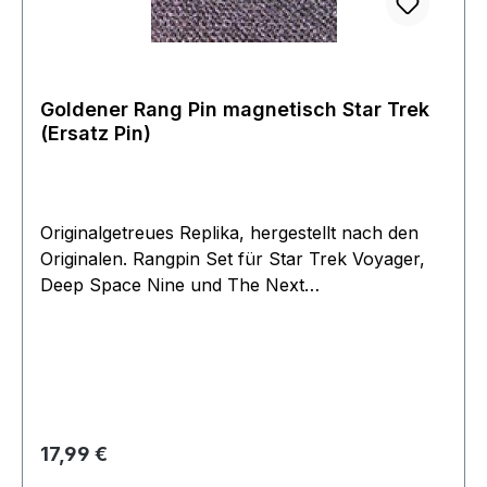
Goldener Rang Pin magnetisch Star Trek
(Ersatz Pin)
Originalgetreues Replika, hergestellt nach den
Originalen. Rangpin Set für Star Trek Voyager,
Deep Space Nine und The Next
Generation.Achtung nur ein Ersatzpin Ein
einzelner goldener Magnet (als Ersatz) ohne
"Gegenstueck".
Regulärer Preis:
17,99 €