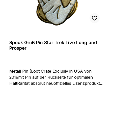
welche originalgetreuer ist, als die glänzende und
auf Fotos und Videos wesentlich besser aussieht,
da sie nicht reflektieren. Exclusive aus dem
Filmwelt Archive - Artikel stammt von 1995
Spock Gruß Pin Star Trek Live Long and
Prosper
Metall Pin (Loot Crate Exclusiv in USA von
2016mit Pin auf der Rückseite für optimalen
HaltRarität absolut neuoffizielles Lizenzprodukt
CBS