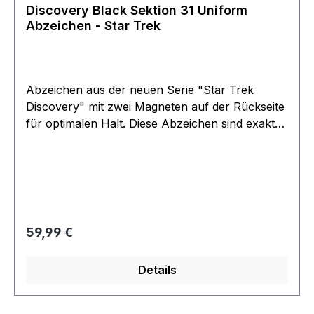
Discovery Black Sektion 31 Uniform
Abzeichen - Star Trek
Abzeichen aus der neuen Serie "Star Trek
Discovery" mit zwei Magneten auf der Rückseite
für optimalen Halt. Diese Abzeichen sind exakte
Replikas der Originale, welche in der neuesten
Serie verwendet werden, in Metall geprägt und
handpoliert. Einziges offizielles Lizenzprodukt.
Die schwarze Oberfläche kann kleine
Unregelmäßigkeiten aufweisen. Dies ist leider
nicht auszuschließen. Artikel ist beim Hersteller
Regulärer Preis:
59,99 €
ausverkauft und extrem selten
Details