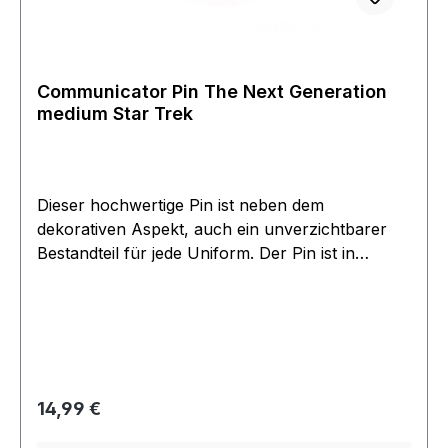
Communicator Pin The Next Generation
medium Star Trek
Dieser hochwertige Pin ist neben dem
dekorativen Aspekt, auch ein unverzichtbarer
Bestandteil für jede Uniform. Der Pin ist in
Kupfer geprägt und besitzt eine Bicolore
Oberflächen Beschichtung. Der Communicator
ist Chrom und Goldfarben in edler
hochglänzender Oberfläche. Rückseitig ist eine
Nadel zur Besfestigung angebracht.. Dies ist eine
edle Ausführung die dekorativ an einer
Regulärer Preis:
14,99 €
Lederjacke oder Uniform einen als 'Trekki
erkennen lässt. Das wichtigste natürlich ist, dass