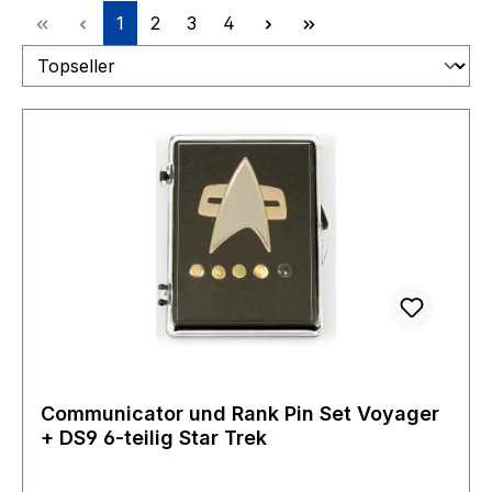
Seite
Seite
Seite
Seite
1
2
3
4
Communicator und Rank Pin Set Voyager
+ DS9 6-teilig Star Trek