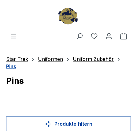
Zum Hauptinhalt springen
Du hast 0 Produ
Ware
Star Trek
Uniformen
Uniform Zubehör
Pins
Pins
Produkte filtern