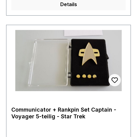
Details
man immer eine Verbindung zu seinem im Orbit
befindlichen Raumschiff hat.
Communicator + Rankpin Set Captain -
Voyager 5-teilig - Star Trek