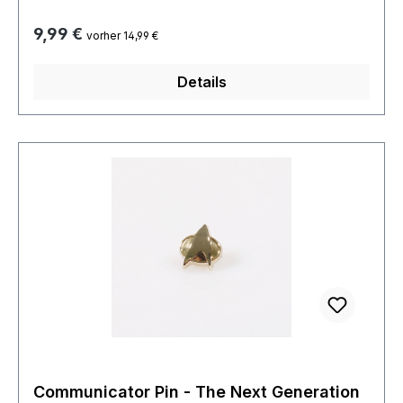
Regulärer Preis:
9,99 €
vorher 14,99 €
Details
Communicator Pin - The Next Generation