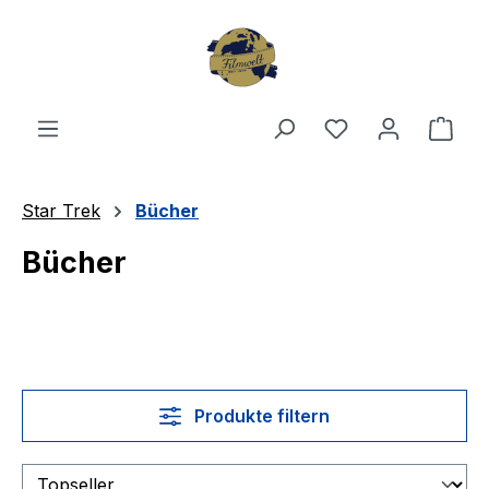
Zum Hauptinhalt springen
Du hast 0 Produ
Ware
Star Trek
Bücher
Bücher
Produkte filtern