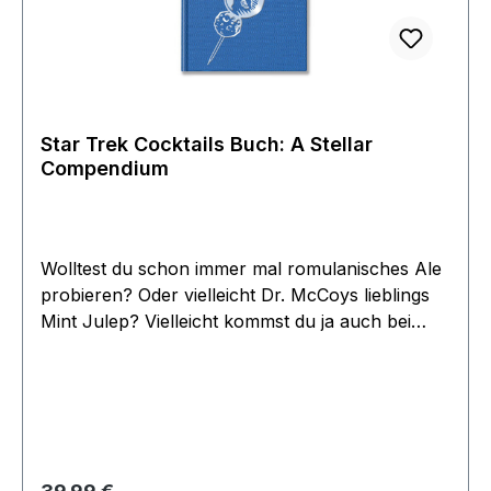
Star Trek Cocktails Buch: A Stellar
Compendium
Wolltest du schon immer mal romulanisches Ale
probieren? Oder vielleicht Dr. McCoys lieblings
Mint Julep? Vielleicht kommst du ja auch bei
einem Fuzzy Tribble richtig ins Schnurren. Oder
du servierst deinen Freunden Captain Picards
einzigartigen Earl Grey Martini. Dieser Ausflug zu
den Modedrinks der Zukunft ist ein Muss für
jeden Star Trek Fan, und für alle Cocktailfans
sowieso! Die Rezepte sind illustriert und mit
Regulärer Preis: