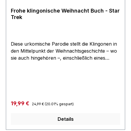
Frohe klingonische Weihnacht Buch - Star
Trek
Diese urkomische Parodie stellt die Klingonen in
den Mittelpunkt der Weihnachtsgeschichte – wo
sie auch hingehören –, einschließlich eines
Klingolaus mit ausfahrbaren Klauen, Tribbles in
den Stiefeln unartiger klingonischer Jungen und
Mädchen, und der beseelten Feiertagswärme
einer heißen Tasse gewürzten Blutweins.
Illustriert auf klassische, von Norman Rockwell
inspirierte Weise, ist frohe klingonische
Regulärer Preis:
Verkaufspreis:
19,99 €
24,99 €
(20.01% gespart)
WeiHnach’t das perfekte Geschenk für jeden
Star Trek-Fan! 30 Seitiges Buch mit
Details
"Weihnachts-Reimen" und vielen Illustrationen.