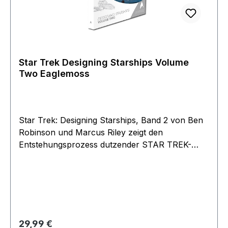
Star Trek Designing Starships Volume
Two Eaglemoss
Star Trek: Designing Starships, Band 2 von Ben
Robinson und Marcus Riley zeigt den
Entstehungsprozess dutzender STAR TREK-
Raumschiffe, von den ersten Entwurfsskizzen
bis hin zu den detaillierten Blaupausen, nach
denen die Studiomodelle entstanden. In Band 2
werden über 30 Schiffe vorgestellt, darunter die
U.S.S. Voyager,der Delta Flyer, die Enterprise-J,
die Phoenix, der klingonische Bird-of-Prey, der
Regulärer Preis:
29,99 €