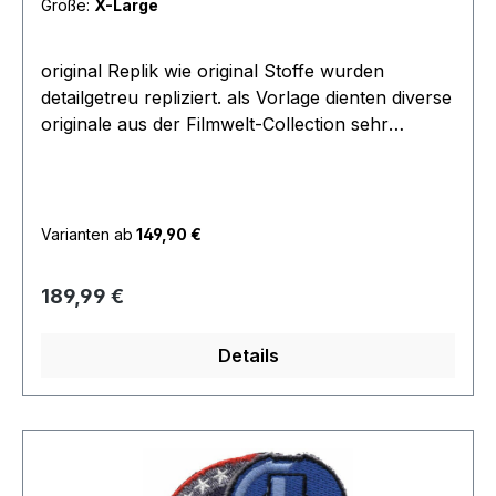
Größe:
X-Large
original Replik wie original Stoffe wurden
detailgetreu repliziert. als Vorlage dienten diverse
originale aus der Filmwelt-Collection sehr
hochwertige Verarbeitung hoher Trage Komfort
durch die fehlenden Ärmel nicht ganz so warm
diese Variante wurde von den meisten
Schauspielern in der Serie verwendet tolles
Varianten ab
149,90 €
Material sehr angenehm zu tragen. dieses sind
Einzelstück die für ein Film Project produzier
Regulärer Preis:
189,99 €
wurden jedoch nie verwendet wurden also
absolut neu und ungetragen einmalige
Details
Gelegenheit.