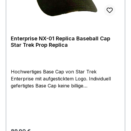
Enterprise NX-01 Replica Baseball Cap
Star Trek Prop Replica
Hochwertiges Base Cap von Star Trek
Enterprise mit aufgesticktem Logo. Individuell
gefertigtes Base Cap keine billige
Massenproduktion. Nach dem original gefertigt
identisch wie von Archer in der Serie getragen
wurde. Produktion aus 2001 Filmwelt Berlin hat
hiervon nur eine kleine Auflage hergestellt die
seit vielen Jahren nicht mehr zu bekommen ist.
Rarität aus dem fFlmwelt Archive 50% gehen als
Regulärer Preis: