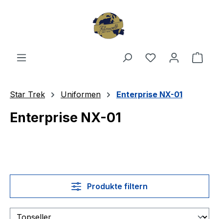
Zum Hauptinhalt springen
Du hast 0 Produ
Ware
Star Trek
Uniformen
Enterprise NX-01
Enterprise NX-01
Produkte filtern