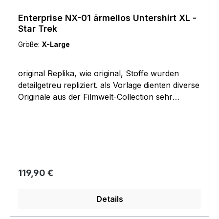
Enterprise NX-01 ärmellos Untershirt XL -
Star Trek
Größe:
X-Large
original Replika, wie original, Stoffe wurden
detailgetreu repliziert. als Vorlage dienten diverse
Originale aus der Filmwelt-Collection sehr
hochwertige Verarbeitung hoher Trage Komfort,
durch die fehlenden Ärmel nicht ganz so warm
diese Variante wurde von den meisten
Hauptdarstellern in der Serie verwendet tolles
Material, sehr angenehm zu tragen. Dies sind
Einzelstücke bzw. Prototypen die für unsere
Regulärer Preis:
119,90 €
Mitglieder der Kostümgruppe des Filmwelt Center
Vereins produziert wurden jedoch übrig
Details
geblieben sind da sie nicht passten oder nicht
bezahlt wurden. absolut neu und ungetragen