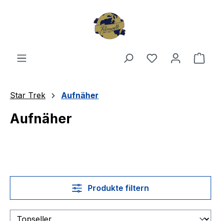
Zum Hauptinhalt springen
Du hast 0 Produ
Ware
Star Trek
Aufnäher
Aufnäher
Produkte filtern