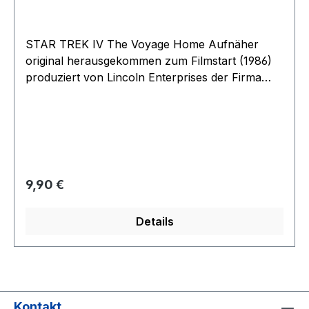
unserem Shop. Neu und unbenutzt
STAR TREK IV The Voyage Home Aufnäher
original herausgekommen zum Filmstart (1986)
produziert von Lincoln Enterprises der Firma
von Majel Barrett der Witwe von Gen
Roddenberry Größe 75 mm sehr detailiert
mehrfarbig gestickt Rückseitig mit Bügelfolie eine
Toprarität alter Lagerbestand aus dem Nachlaß
von Roddenberry, weitere Artikel aus dem
Bestand in unserem Shop. Neu und unbenutzt
Regulärer Preis:
9,90 €
Details
Kontakt