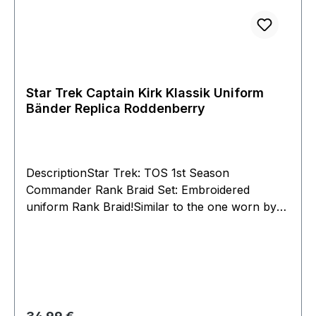
Star Trek Captain Kirk Klassik Uniform
Bänder Replica Roddenberry
DescriptionStar Trek: TOS 1st Season
Commander Rank Braid Set: Embroidered
uniform Rank Braid!Similar to the one worn by
Captain Kirk on his Wrap Tunic!Add to your
uniform!The braid set that was worn on the
Wrap Tunic of Captain Kirk in Star Trek: The
Original Series is now available in spectacular
replication. This patch is beautifully embroidered
with great detail and will put the finishing touches
Regulärer Preis: