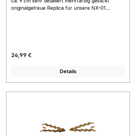
ca. 9 cm sehr detailiert mehrfarbig gestickt
originalgetreue Replica für unsere NX-01
Overalls gefertigt nach einem Original aus der
Filmwelt Collection
Regulärer Preis:
24,99 €
Details