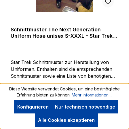
Schnittmuster The Next Generation
Uniform Hose unisex S-XXXL - Star Trek
Filme
Star Trek Schnittmuster zur Herstellung von
Uniformen. Enthalten sind die entsprechenden
Schnittmuster sowie eine Liste von benötigten
Stoffen. Hersteller Lincoln Enterprise - Firma
Diese Website verwendet Cookies, um eine bestmögliche
von Roddenberry persönlich Dieser Shop war
Erfahrung bieten zu können.
Mehr Informationen ...
über 40 Jahre aktiv und wurde erst ende 2018
von Roddenberry Junior eingestellt. Die Filmwelt
Konfigurieren
Nur technisch notwendige
konnte am Ende noch einen Großteil der
vorhandenen Reste erwerben - die Gelegenheit.
Alle Cookies akzeptieren
Regulärer Preis:
39,99 €
Exclusive jetzt im Filmwelt Shop erhältlich für