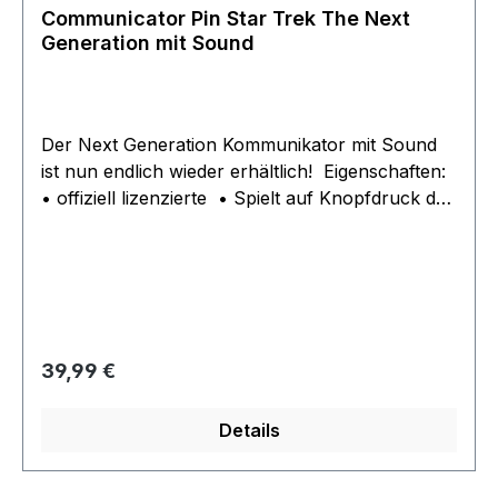
Communicator Pin Star Trek The Next
Generation mit Sound
Der Next Generation Kommunikator mit Sound
ist nun endlich wieder erhältlich! Eigenschaften:
• offiziell lizenzierte • Spielt auf Knopfdruck das
klassische Zirp Geräusch ab • Material:
Kunststoff • hält mit 2 Pins inclusive
Sicherheitsverschlüssen ohne Batterien
Regulärer Preis:
39,99 €
Details