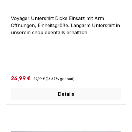
Voyager Untershirt Dicke Einsatz mit Arm
Öffnungen, Einheitsgröße. Langarm Untershirt in
unserem shop ebenfalls erhältlich
Regulärer Preis:
Verkaufspreis:
24,99 €
29,99 €
(16.67% gespart)
Details