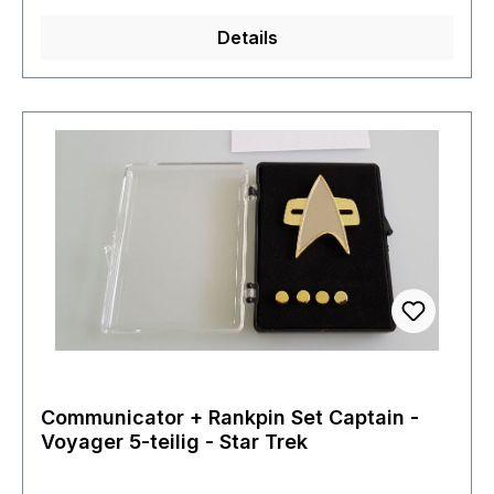
erkennen lässt. Das wichtigste natürlich ist, dass
Details
man immer eine Verbindung zu seinem im Orbit
befindlichen Raumschiff hat.
Communicator + Rankpin Set Captain -
Voyager 5-teilig - Star Trek