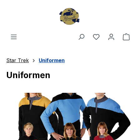
Zum Hauptinhalt springen
Du hast 0 Produ
Ware
Star Trek
Uniformen
Uniformen