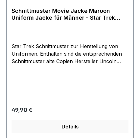
Schnittmuster Movie Jacke Maroon
Uniform Jacke für Männer - Star Trek
Filme
Star Trek Schnittmuster zur Herstellung von
Uniformen. Enthalten sind die entsprechenden
Schnittmuster alte Copien Hersteller Lincoln
Enterprise - Firma von Roddenberry persönlich
Dieser Shop war über 40 Jahre aktiv und wurde
erst ende 2018 von Roddenberry Junior
eingestellt. viele alte längst vergriffene
Ausführungen Die Filmwelt konnte am Ende
noch einen Teil der vorhandenen Reste
Regulärer Preis:
49,90 €
erwerben - die Gelegenheit. Exclusive jetzt im
Filmwelt Shop erhältlich für alle Star Trek
Details
Freunde die sebbst eine Uniform anfertigen
wollen. restliches Zubehör auch im Shop oder