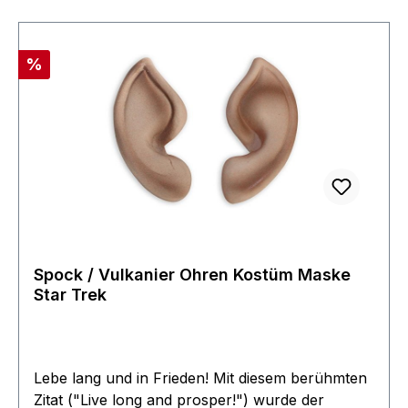
über die Uniformgruppe des Filmwelt Centers
erhältlich. Fragen sie einfach nach.
Rabatt
%
Spock / Vulkanier Ohren Kostüm Maske
Star Trek
Lebe lang und in Frieden! Mit diesem berühmten
Zitat ("Live long and prosper!") wurde der