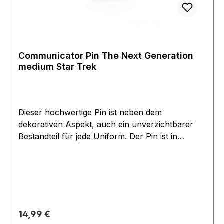
Communicator Pin The Next Generation
medium Star Trek
Dieser hochwertige Pin ist neben dem
dekorativen Aspekt, auch ein unverzichtbarer
Bestandteil für jede Uniform. Der Pin ist in
Kupfer geprägt und besitzt eine Bicolore
Oberflächen Beschichtung. Der Communicator
ist Chrom und Goldfarben in edler
hochglänzender Oberfläche. Rückseitig ist eine
Nadel zur Besfestigung angebracht.. Dies ist eine
edle Ausführung die dekorativ an einer
Regulärer Preis:
14,99 €
Lederjacke oder Uniform einen als 'Trekki