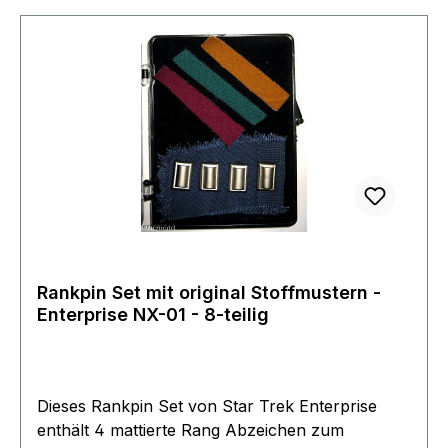
einzelnen Rankpins haben jeweils einen Stecker
auf der Rückseite. Das ganze wird in einem
schicken Plexiglas Etui geliefert somit eignet es
sich auch optimal als Geschenk und ist eines der
meistgewünschten Objekte auf der Wunschliste.
Rankpin Set mit original Stoffmustern -
Enterprise NX-01 - 8-teilig
Dieses Rankpin Set von Star Trek Enterprise
enthält 4 mattierte Rang Abzeichen zum