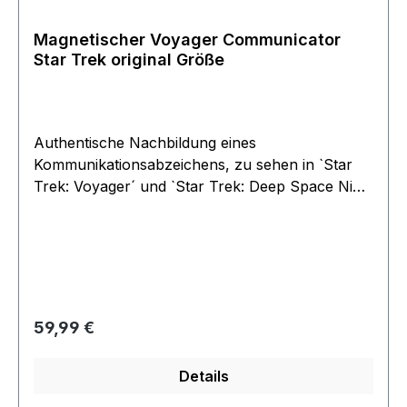
Magnetischer Voyager Communicator
Star Trek original Größe
Authentische Nachbildung eines
Kommunikationsabzeichens, zu sehen in `Star
Trek: Voyager´ und `Star Trek: Deep Space Nine
´. Als Vorlage diente eine in der Serie benutzte
Original-Requisite.Die hochwertige Star Trek-
Replik aus Metall verfügt über einen Magneten
auf der Rückseite zur einfachen Anbringung an
der Uniform. selbstverdständlich
offiziellesLizenzprodukt.
Regulärer Preis:
59,99 €
Details