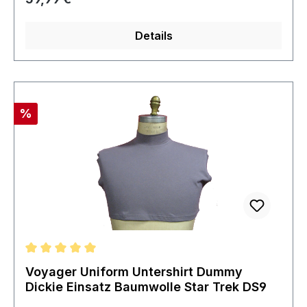
ausverkauft und extrem selten
Details
Rabatt
%
Durchschnittliche Bewertung von 5 von 5 Sternen
Voyager Uniform Untershirt Dummy
Dickie Einsatz Baumwolle Star Trek DS9