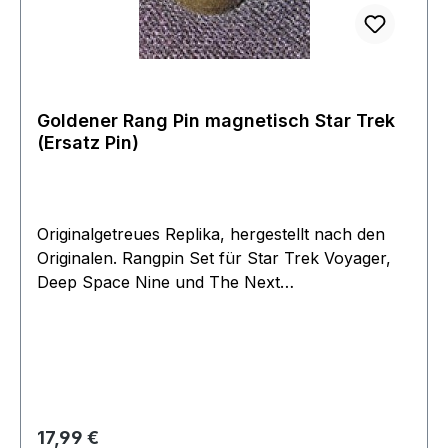
Goldener Rang Pin magnetisch Star Trek
(Ersatz Pin)
Originalgetreues Replika, hergestellt nach den
Originalen. Rangpin Set für Star Trek Voyager,
Deep Space Nine und The Next
Generation.Achtung nur ein Ersatzpin Ein
einzelner goldener Magnet (als Ersatz) ohne
"Gegenstueck".
Regulärer Preis:
17,99 €