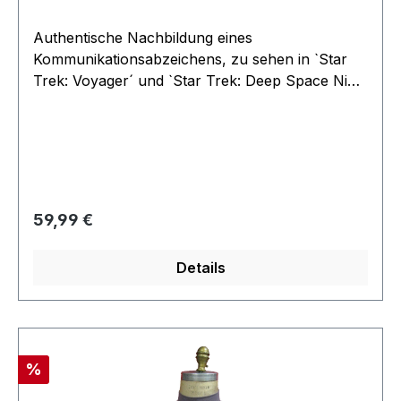
Authentische Nachbildung eines
Kommunikationsabzeichens, zu sehen in `Star
Trek: Voyager´ und `Star Trek: Deep Space Nine
´. Als Vorlage diente eine in der Serie benutzte
Original-Requisite.Die hochwertige Star Trek-
Replik aus Metall verfügt über einen Magneten
auf der Rückseite zur einfachen Anbringung an
der Uniform. selbstverdständlich
offiziellesLizenzprodukt.
Regulärer Preis:
59,99 €
Details
Rabatt
%