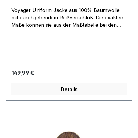
Voyager Uniform Jacke aus 100% Baumwolle
mit durchgehendem Reißverschluß. Die exakten
Maße können sie aus der Maßtabelle bei den
Bildern entnehmen. Angebot bezieht sich nur
auf das Uniform Oberteil, Zubehör wie Pins,
Hose und Untershirt finden sie in separaten
Angeboten.
Regulärer Preis:
149,99 €
Details