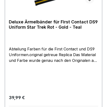
Deluxe Ärmelbänder für First Contact DS9
Uniform Star Trek Rot - Gold - Teal
Abteilung Farben für die First Contact und DS9
Uniformen.original getreue Replica Das Material
und Farbe wurde genau nach den Originalen aus
der Filmwelt Collection angefertigt. Und stimmt
auch 100%ig mit unseren Untershirts überein.
von unserer Uniformgruppe des Filmwelt Center
(Vereins) exclusive erstellt. Das Band reicht für
alle Größen von S - XXXXL und muß angenäht
werden.Wählen sie die gewünschte Farbe aus.
Regulärer Preis:
39,99 €
Preis gilt für ein Paar 2 Stück