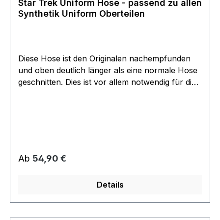
Star Trek Uniform Hose - passend zu allen
Synthetik Uniform Oberteilen
Diese Hose ist den Originalen nachempfunden
und oben deutlich länger als eine normale Hose
geschnitten. Dies ist vor allem notwendig für die
kurz geschnittenen Next Generation Uniformen,
da es vermeidet, dass man bauchfrei ist. Unten
verfügt sie auch über den original Einschnitt und
reicht bis auf den Boden über die Schuhe wie im
Original. Diese Hose ist aus strapazierfähigem
Synthetik Material gefertigt und passt zu allen
Regulärer Preis:
Ab
54,90 €
gängigen Synthetik Uniform Oberteilen.
Details