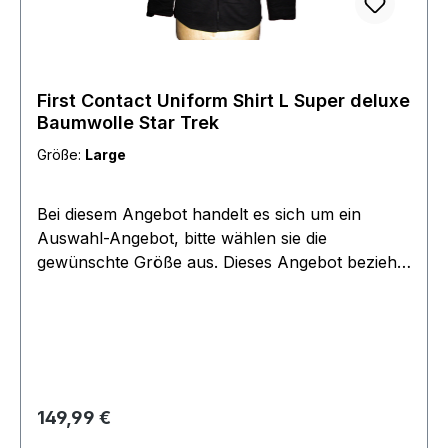
First Contact Uniform Shirt L Super deluxe
Baumwolle Star Trek
Größe:
Large
Bei diesem Angebot handelt es sich um ein
Auswahl-Angebot, bitte wählen sie die
gewünschte Größe aus. Dieses Angebot bezieht
sich lediglich auf die Uniform Oberteile, passende
Hosen finden sie in einem seperaten Angebot
unter Zubehör.
Regulärer Preis:
149,99 €