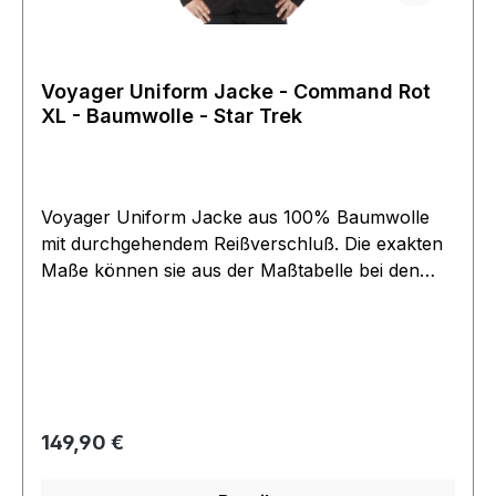
Voyager Uniform Jacke - Command Rot
XL - Baumwolle - Star Trek
Voyager Uniform Jacke aus 100% Baumwolle
mit durchgehendem Reißverschluß. Die exakten
Maße können sie aus der Maßtabelle bei den
Bildern entnehmen. Angebot bezieht sich nur
auf das Uniform Oberteil, Zubehör wie Pins,
Hose und Untershirt finden sie in separaten
Angeboten.
Regulärer Preis:
149,90 €