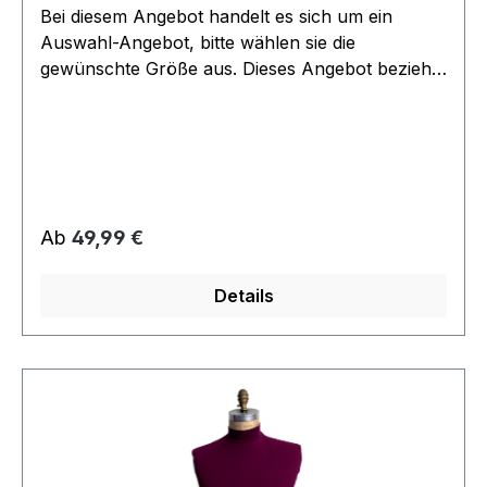
Bei diesem Angebot handelt es sich um ein
Auswahl-Angebot, bitte wählen sie die
gewünschte Größe aus. Dieses Angebot bezieht
sich lediglich auf die Uniform Oberteile, passende
Hosen, Pins und Untershirts finden sie in einem
seperaten Angebot unter Zubehör. Top
Verarbeitung wird schon lange nicht mehr
hergestellt damaliger Hersteller Filmwelt Berlin
noch neu und orig. verpackt pflegeleichte
Regulärer Preis:
Ab
49,99 €
Synthetik strapazierfähig einfach in der
Waschmaschine waschbar
Details