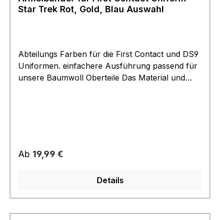
Star Trek Rot, Gold, Blau Auswahl
Abteilungs Farben für die First Contact und DS9
Uniformen. einfachere Ausführung passend für
unsere Baumwoll Oberteile Das Material und
Farbe wurde genau nach den Originalen aus der
Filmwelt Collection angefertigt. Und stimmt auch
100%ig mit den Untershirts überein. von unserer
Uniformgruppe des Filmwelt Center (Vereins)
exclusive erstellt. Das Band reicht für alle
Größen von S - XXXXL und muß angenäht
Regulärer Preis:
Ab
19,99 €
werden.
Details