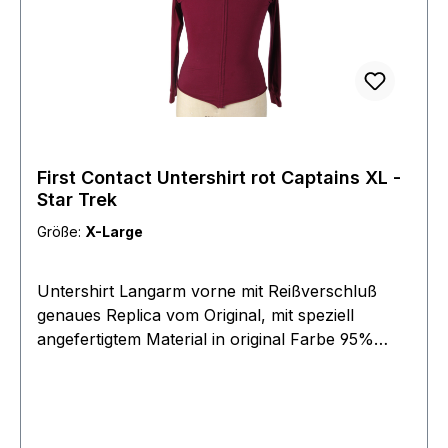
First Contact Untershirt rot Captains XL -
Star Trek
Größe:
X-Large
Untershirt Langarm vorne mit Reißverschluß
genaues Replica vom Original, mit speziell
angefertigtem Material in original Farbe 95%
Baumwolle 5% Lycra sehr angenehm zu tragen,
hochwertige Verarbeitung Farbe teal (Mediziner)
bestes Replica speziell zur Ergänzung von
original Uniformen angefertigt, aus unserem