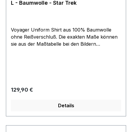
L - Baumwolle - Star Trek
Voyager Uniform Shirt aus 100% Baumwolle
ohne Reißverschluß. Die exakten Maße können
sie aus der Maßtabelle bei den Bildern
entnehmen. Angebot bezieht sich nur auf das
Uniform Oberteil, Zubehör wie Pins, Hose und
Untershirt finden sie in separaten Angeboten.
Regulärer Preis:
129,90 €
Details