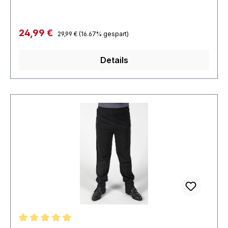
Regulärer Preis:
Verkaufspreis:
24,99 €
29,99 €
(16.67% gespart)
Details