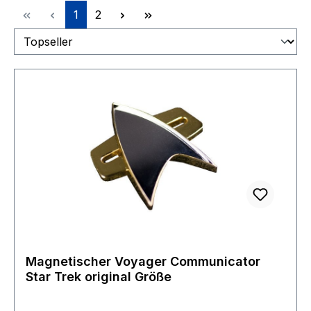
Seite
Seite
1
2
Magnetischer Voyager Communicator
Star Trek original Größe