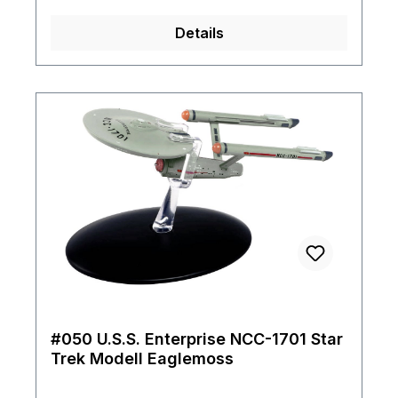
größtmögliche Vorbild treue
Details
sicherzustellen. Im Lieferumfang ist das
offizielle deutsche Magazin, mit zahlreichen
Informationen rund um das Raumschiff,
enthalten. Das Modell kommt mit Ständer
und ist durch seine Größe und detaillierten
Verarbeitung ein Highlight für jeden
Fan.Seltene Ausgabe von 2013 Rarität wird
nicht mehr hergestellt.alles absolut neu
#050 U.S.S. Enterprise NCC-1701 Star
Trek Modell Eaglemoss