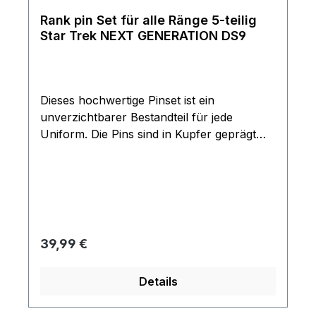
Rank pin Set für alle Ränge 5-teilig
Star Trek NEXT GENERATION DS9
Dieses hochwertige Pinset ist ein
unverzichtbarer Bestandteil für jede
Uniform. Die Pins sind in Kupfer geprägt
und besitzen eine Bicolore Oberflächen
Beschichtung. Enthalten sind ein schwarzer
und 4 goldene glänzende Rangpins
(Durchmesser ca. 0,6 cm). Mit diesem Set
lässt sich jeder Sternenfoltten Rang bis zum
Captain erstellen. Die einzelnen Rankpins
Regulärer Preis:
39,99 €
haben jeweils einen Stecker auf der
Rückseite.
Details