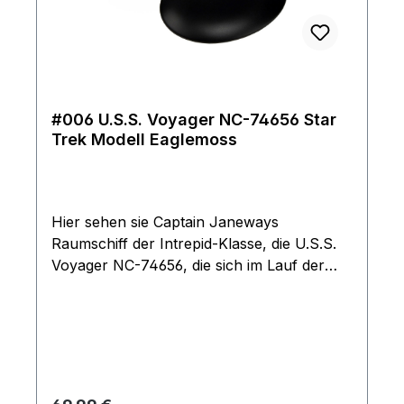
#006 U.S.S. Voyager NC-74656 Star
Trek Modell Eaglemoss
Hier sehen sie Captain Janeways
Raumschiff der Intrepid-Klasse, die U.S.S.
Voyager NC-74656, die sich im Lauf der
sieben Staffeln von Star Trek: Voyager
bemüht, den Delta-Quadranten zu
durchqueren und nach Hause
zurückzukehren. Das Modell kommt mit
Ständer und ist durch seine Größe und
detaillierten Verarbeitung ein Highlight für