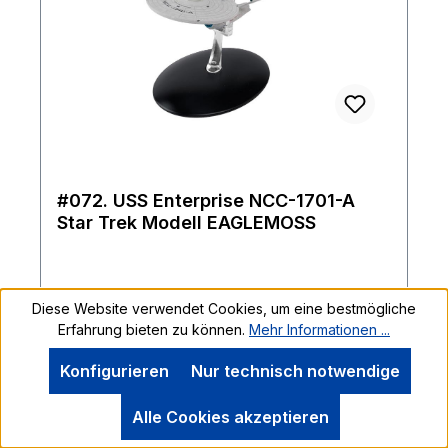
#072. USS Enterprise NCC-1701-A
Star Trek Modell EAGLEMOSS
Diese Website verwendet Cookies, um eine bestmögliche
Die Enterprise-A war nur sieben Jahre im
Erfahrung bieten zu können.
Mehr Informationen ...
Einsatz, doch sie trug entscheidend zum
Erfolg der Friedensverhandlungen
Konfigurieren
Nur technisch notwendige
zwischen der Erde und dem klingonischen
Imperium bei. Das Schiff, das 2286 seinen
Alle Cookies akzeptieren
Stapellauf hatte, gehörte wie seine