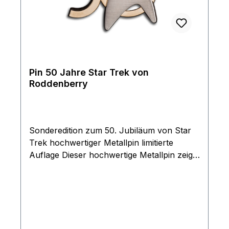
Pin 50 Jahre Star Trek von
Roddenberry
Sonderedition zum 50. Jubiläum von Star
Trek hochwertiger Metallpin limitierte
Auflage Dieser hochwertige Metallpin zeigt
das Roddenberry 50. Star Trek Jubiläum
Logo mit goldenem 50 Jahre Symbol sowie
silbernem Command Logo aus Star Trek:
The Original Series. Maße: ca. 25 x 25 mm