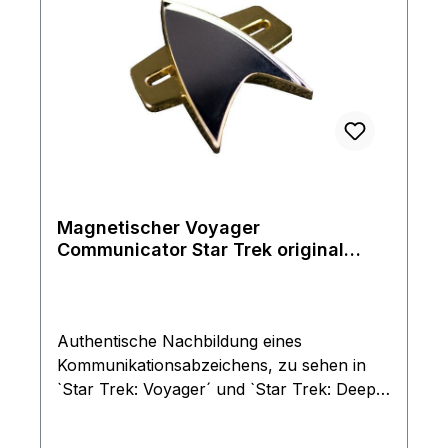
der Rückseite. Das Ganze wird in einem
schicken Plexiglas Etui geliefert somit eignet
es sich auch optimal als Geschenk und ist
eines der meistgewünschten Objekte auf
der Geschenklist.
Magnetischer Voyager
Communicator Star Trek original
Größe
Authentische Nachbildung eines
Kommunikationsabzeichens, zu sehen in
`Star Trek: Voyager´ und `Star Trek: Deep
Space Nine´. Als Vorlage diente eine in der
Serie benutzte Original-Requisite.Die