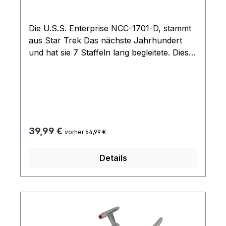
Die U.S.S. Enterprise NCC-1701-D, stammt
aus Star Trek Das nächste Jahrhundert
und hat sie 7 Staffeln lang begleitete. Diese
originalgetreue Nachbildung wurde mithilfe
ausführlicher Informationen aus den
Archiven von CBS Studios entworfen,
gegossen und bemalt. Im Lieferumfang ist
das offizielle deutsche Magazin, mit
zahlreichen Informationen rund um das
Regulärer Preis:
39,99 €
vorher 64,99 €
Raumschiff, enthalten. Das Modell kommt
mit Ständer und ist durch seine Größe und
Details
detaillierten Verarbeitung ein Highlight für
jeden Fan.