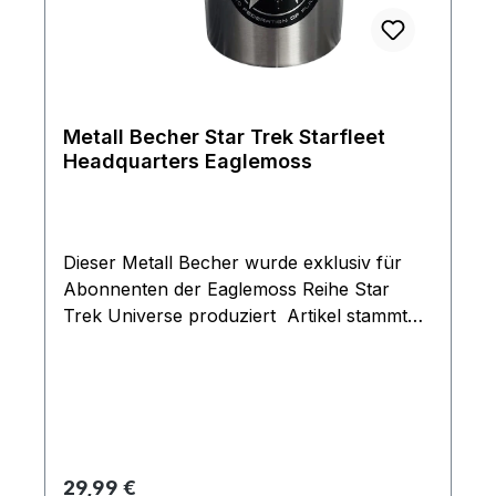
größeren XL Ausführung die später
erschienen ist, die sie auch in unserem
shop finden.
Metall Becher Star Trek Starfleet
Headquarters Eaglemoss
Dieser Metall Becher wurde exklusiv für
Abonnenten der Eaglemoss Reihe Star
Trek Universe produziert Artikel stammt
aus dem Jahre 2020 und war nicht im
freien Handel.
Regulärer Preis:
29,99 €