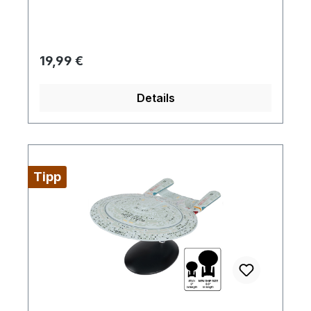
geliefert.
Regulärer Preis:
19,99 €
Details
Tipp