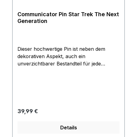
Communicator Pin Star Trek The Next
Generation
Dieser hochwertige Pin ist neben dem
dekorativen Aspekt, auch ein
unverzichtbarer Bestandteil für jede
Uniform. Der Pin ist in Kupfer geprägt und
besitzt eine Bicolore Oberflächen
Beschichtung. Der Communicator ist
Chrom und Goldfarben in edler
hochglänzender Oberfläche. Rückseitig sind
2 Nadeln zur Besfestigung angebracht was
Regulärer Preis:
39,99 €
dem Communicator guten halt bietet und
sich dadurch auch nicht verdrehen oder
Details
schieben lässt. Dies ist eine schwere und