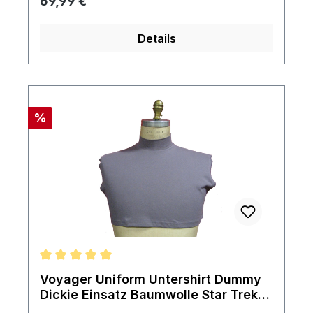
Regulärer Preis:
69,99 €
jeden Fan absolut neu im original Karton
Details
Rabatt
%
Durchschnittliche Bewertung von 5 von 5 Sternen
Voyager Uniform Untershirt Dummy
Dickie Einsatz Baumwolle Star Trek
DS9