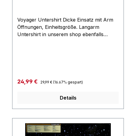
Voyager Untershirt Dicke Einsatz mit Arm
Öffnungen, Einheitsgröße. Langarm
Untershirt in unserem shop ebenfalls
erhältlich
Regulärer Preis:
Verkaufspreis:
24,99 €
29,99 €
(16.67% gespart)
Details