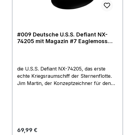
#009 Deutsche U.S.S. Defiant NX-
74205 mit Magazin #7 Eaglemoss
Star Trek Raumschiff Modell
die U.S.S. Defiant NX-74205, das erste
echte Kriegsraumschiff der Sternenflotte.
Jim Martin, der Konzeptzeichner für den
sensationellen Kinoerfolg Star Trek: Der
Aufstand, entwarf die Defiant für das Finale
der dritten Staffel von Star Trek: Deep
Space Nine. Das hoch detaillierte
Metallgussmodell der U.S.S. Defiant NX-
74205 wurde von Meistern ihres Fachs
Regulärer Preis:
69,99 €
gestaltet und von Hand bemalt, um