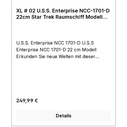
XL # 02 U.S.S. Enterprise NCC-1701-D
22cm Star Trek Raumschiff Modell
Eaglemoss mit englischem Magazin
U.S.S. Enterprise NCC 1701-D U.S.S
Enterprise NCC 1701-D 22 cm Modell
Erkunden Sie neue Welten mit dieser
fantastischen Sonderausgabe zur U.S.S.
Enterprise 1701-D, einem Schiff der Galaxy-
Klasse, das durch sieben Staffeln von
Raumschiff Enterprise – Das nächste
Jahrhundert flog. Das Modell misst 22 cm.
Es ist eine detailgetreue Nachbildung nach
Regulärer Preis:
249,99 €
originalen Designvorlagen aus
den Archiven von CBS. Die Enterprise-D
Details
flog unter dem Kommando von Jean-Luc
Picard in Raumschiff Enterprise – Das