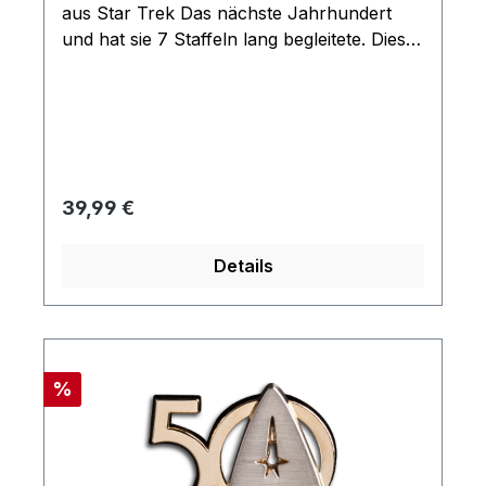
aus Star Trek Das nächste Jahrhundert
und hat sie 7 Staffeln lang begleitete. Diese
originalgetreue Nachbildung wurde mithilfe
ausführlicher Informationen aus den
Archiven von CBS Studios entworfen,
gegossen und bemalt. Die Modelle sind aus
Metallguss und haben Anbauteile aus
Kunstsoff. Modell kommt ohne Magazin
Regulärer Preis:
39,99 €
Details
Rabatt
%