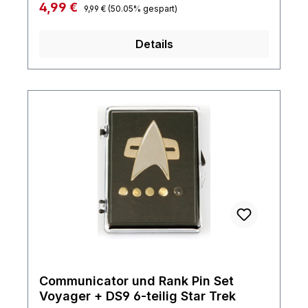
Regulärer Preis:
Verkaufspreis:
4,99 €
9,99 €
(50.05% gespart)
Details
Communicator und Rank Pin Set
Voyager + DS9 6-teilig Star Trek