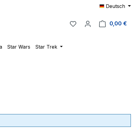
Deutsch
Du hast 0 Produkte auf 
0,00 €
Ware
a
Star Wars
Star Trek