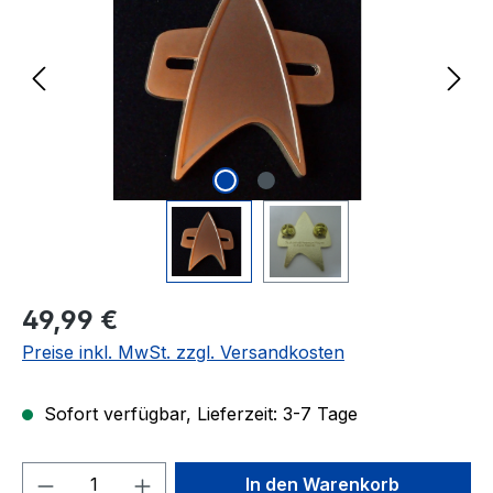
Regulärer Preis:
49,99 €
Preise inkl. MwSt. zzgl. Versandkosten
Sofort verfügbar, Lieferzeit: 3-7 Tage
Produkt Anzahl: Gib den gewünschten We
In den Warenkorb