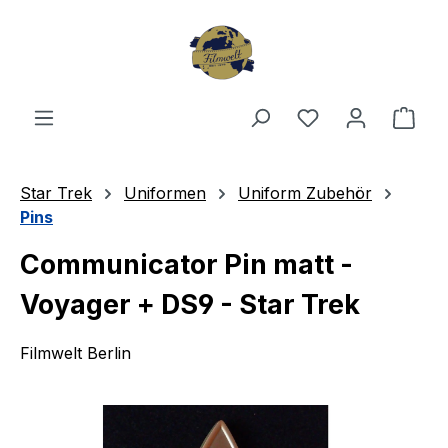
Zum Hauptinhalt springen
Du hast 0 Produ
Ware
Star Trek
Uniformen
Uniform Zubehör
Pins
Communicator Pin matt -
Voyager + DS9 - Star Trek
Filmwelt Berlin
Bildergalerie überspringen