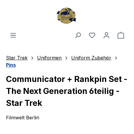
Zum Hauptinhalt springen
Du hast 0 Produ
Ware
Star Trek
Uniformen
Uniform Zubehör
Pins
Communicator + Rankpin Set -
The Next Generation 6teilig -
Star Trek
Filmwelt Berlin
Bildergalerie überspringen