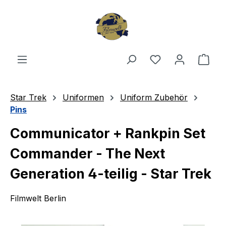
Zum Hauptinhalt springen
Du hast 0 Produ
Ware
Star Trek
Uniformen
Uniform Zubehör
Pins
Communicator + Rankpin Set
Commander - The Next
Generation 4-teilig - Star Trek
Filmwelt Berlin
Bildergalerie überspringen