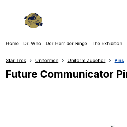
m Hauptinhalt springen
Zur Suche springen
Zur Hauptnavigation springen
Home
Dr. Who
Der Herr der Ringe
The Exhibition
Star Trek
Uniformen
Uniform Zubehör
Pins
Future Communicator Pin
Bildergalerie überspringen