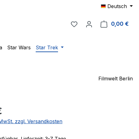
Deutsch
Du hast 0 Produkte auf 
0,00 €
Ware
a
Star Wars
Star Trek
Filmwelt Berlin
eis:
€
. MwSt. zzgl. Versandkosten
fügbar, Lieferzeit: 3-7 Tage