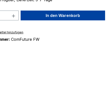
 Anzahl: Gib den gewünschten Wert ein 
In den Warenkorb
ttel hinzufügen
mmer:
ComFuture FW