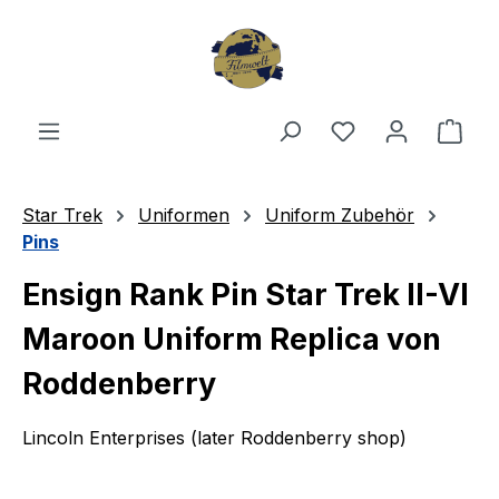
Zum Hauptinhalt springen
Du hast 0 Produ
Ware
Star Trek
Uniformen
Uniform Zubehör
Pins
Ensign Rank Pin Star Trek II-VI
Maroon Uniform Replica von
Roddenberry
Lincoln Enterprises (later Roddenberry shop)
Bildergalerie überspringen