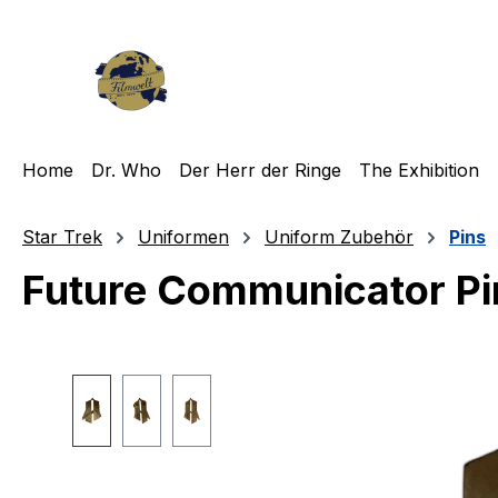
m Hauptinhalt springen
Zur Suche springen
Zur Hauptnavigation springen
Home
Dr. Who
Der Herr der Ringe
The Exhibition
Star Trek
Uniformen
Uniform Zubehör
Pins
Future Communicator Pin
Bildergalerie überspringen