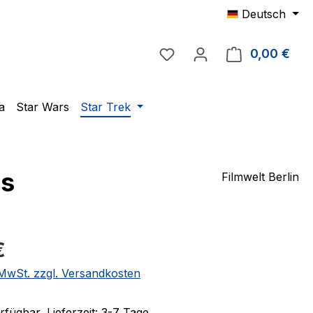
Deutsch
Du hast 0 Produkte auf 
0,00 €
Ware
a
Star Wars
Star Trek
gs
Filmwelt Berlin
eis:
€
. MwSt. zzgl. Versandkosten
fügbar, Lieferzeit: 3-7 Tage