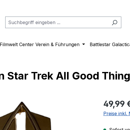
Filmwelt Center Verein & Führungen
Battlestar Galactic
 Star Trek All Good Thin
Regulärer Pr
49,99 
Preise inkl
Sofort ver