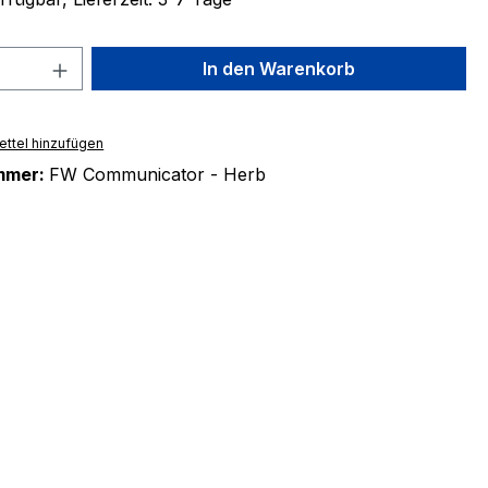
 Anzahl: Gib den gewünschten Wert ein 
In den Warenkorb
ttel hinzufügen
mmer:
FW Communicator - Herb