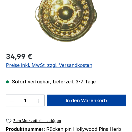
Regulärer Preis:
34,99 €
Preise inkl. MwSt. zzgl. Versandkosten
Sofort verfügbar, Lieferzeit: 3-7 Tage
Produkt Anzahl: Gib den gewünschten We
In den Warenkorb
Zum Merkzettel hinzufügen
Produktnummer:
Rücken pin Hollywood Pins Herb