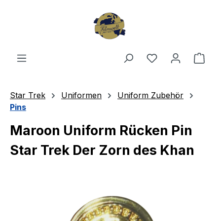
Zum Hauptinhalt springen
Du hast 0 Produ
Ware
Star Trek
Uniformen
Uniform Zubehör
Pins
Maroon Uniform Rücken Pin
Star Trek Der Zorn des Khan
Bildergalerie überspringen