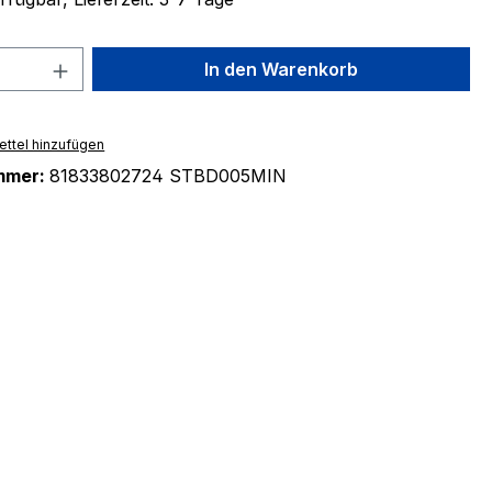
 Anzahl: Gib den gewünschten Wert ein 
In den Warenkorb
ttel hinzufügen
mmer:
81833802724 STBD005MIN