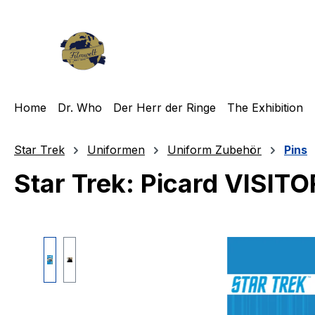
m Hauptinhalt springen
Zur Suche springen
Zur Hauptnavigation springen
Home
Dr. Who
Der Herr der Ringe
The Exhibition
Star Trek
Uniformen
Uniform Zubehör
Pins
Star Trek: Picard VISIT
Bildergalerie überspringen