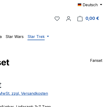
Deutsch
Du hast 0 Produkte auf 
0,00 €
Ware
a
Star Wars
Star Trek
set
Fanset
eis:
€
. MwSt. zzgl. Versandkosten
fügbar, Lieferzeit: 3-7 Tage