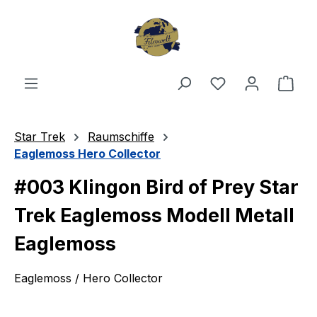
Zum Hauptinhalt springen
Du hast 0 Produ
Ware
Star Trek
Raumschiffe
Eaglemoss Hero Collector
#003 Klingon Bird of Prey Star
Trek Eaglemoss Modell Metall
Eaglemoss
Eaglemoss / Hero Collector
Bildergalerie überspringen