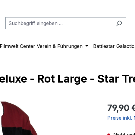
Filmwelt Center Verein & Führungen
Battlestar Galactic
luxe - Rot Large - Star Tr
Regulärer Pr
79,90 
Preise inkl
Nicht meh