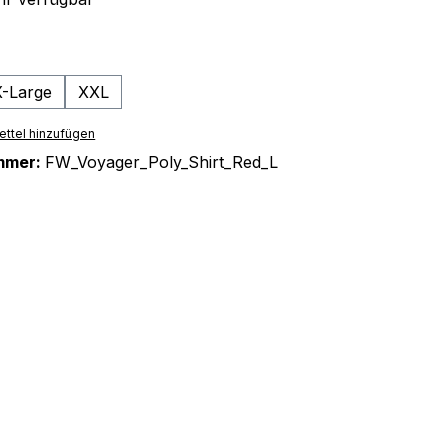
ählen
X-Large
XXL
tion ist zurzeit nicht verfügbar.)
ttel hinzufügen
mmer:
FW_Voyager_Poly_Shirt_Red_L