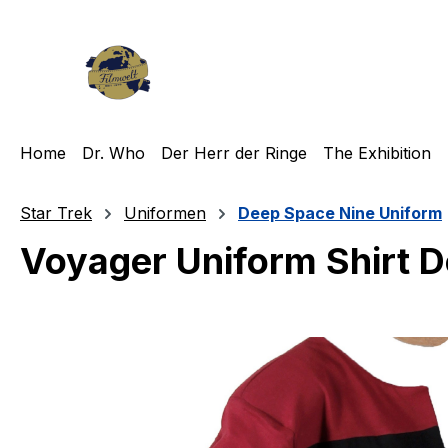
m Hauptinhalt springen
Zur Suche springen
Zur Hauptnavigation springen
Home
Dr. Who
Der Herr der Ringe
The Exhibition
Star Trek
Uniformen
Deep Space Nine Uniform
Voyager Uniform Shirt De
Bildergalerie überspringen