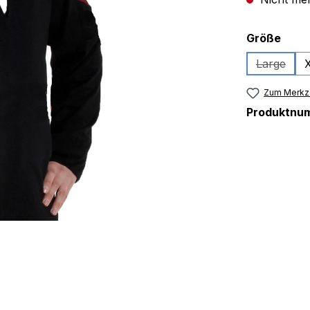
ausw
Größe
Large
(Diese Op
Zum Merkze
Produktnu