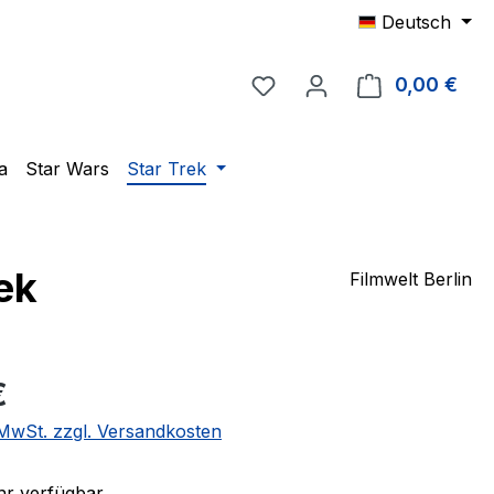
Deutsch
Du hast 0 Produkte auf 
0,00 €
Ware
a
Star Wars
Star Trek
ek
Filmwelt Berlin
eis:
€
. MwSt. zzgl. Versandkosten
r verfügbar