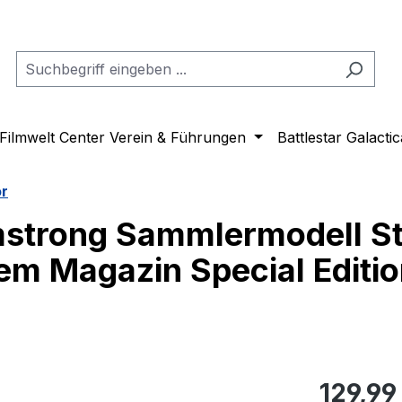
Filmwelt Center Verein & Führungen
Battlestar Galactic
or
mstrong Sammlermodell St
em Magazin Special Editi
Regulärer Pr
129,99