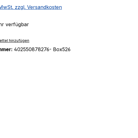
. MwSt. zzgl. Versandkosten
r verfügbar
ttel hinzufügen
mmer:
402550878276- Box526