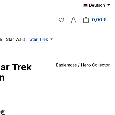
Deutsch
Du hast 0 Produkte auf 
0,00 €
Ware
a
Star Wars
Star Trek
ar Trek
Eaglemoss / Hero Collector
on
eis:
 €