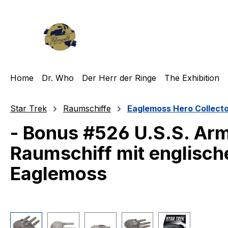
m Hauptinhalt springen
Zur Suche springen
Zur Hauptnavigation springen
Home
Dr. Who
Der Herr der Ringe
The Exhibition
Star Trek
Raumschiffe
Eaglemoss Hero Collect
- Bonus #526 U.S.S. Ar
Raumschiff mit englisch
Eaglemoss
Bildergalerie überspringen