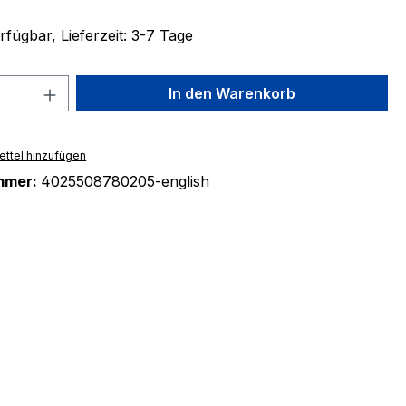
fügbar, Lieferzeit: 3-7 Tage
 Anzahl: Gib den gewünschten Wert ein 
In den Warenkorb
ttel hinzufügen
mmer:
4025508780205-english