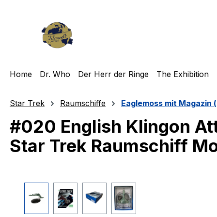
m Hauptinhalt springen
Zur Suche springen
Zur Hauptnavigation springen
Home
Dr. Who
Der Herr der Ringe
The Exhibition
Star Trek
Raumschiffe
Eaglemoss mit Magazin (
#020 English Klingon At
Star Trek Raumschiff Mo
Bildergalerie überspringen