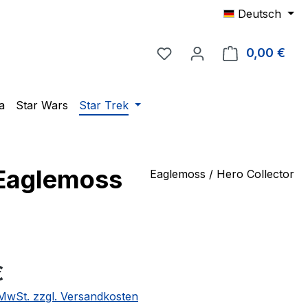
Deutsch
Du hast 0 Produkte auf 
0,00 €
Ware
a
Star Wars
Star Trek
 Eaglemoss
Eaglemoss / Hero Collector
eis:
€
. MwSt. zzgl. Versandkosten