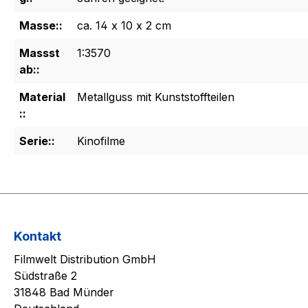
Masse::
ca. 14 x 10 x 2 cm
Massst
1:3570
ab::
Material
Metallguss mit Kunststoffteilen
::
Serie::
Kinofilme
Kontakt
Filmwelt Distribution GmbH
Südstraße 2
31848 Bad Münder