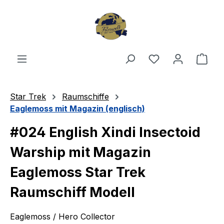
Zum Hauptinhalt springen
Du hast 0 Produ
Ware
Star Trek
Raumschiffe
Eaglemoss mit Magazin (englisch)
#024 English Xindi Insectoid
Warship mit Magazin
Eaglemoss Star Trek
Raumschiff Modell
Eaglemoss / Hero Collector