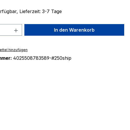
fügbar, Lieferzeit: 3-7 Tage
 Anzahl: Gib den gewünschten Wert ein 
In den Warenkorb
ttel hinzufügen
mmer:
4025508783589-#250ship