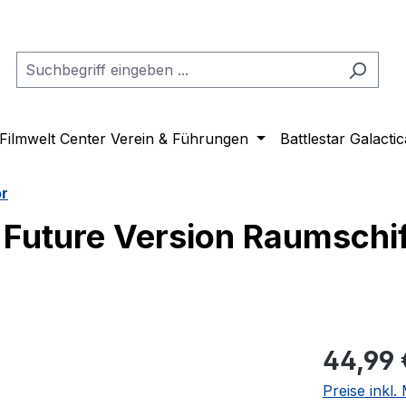
Filmwelt Center Verein & Führungen
Battlestar Galactic
or
D Future Version Raumschi
Regulärer Pr
44,99 
Preise inkl