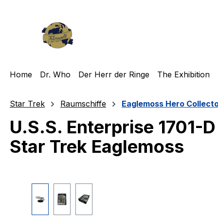
m Hauptinhalt springen
Zur Suche springen
Zur Hauptnavigation springen
Home
Dr. Who
Der Herr der Ringe
The Exhibition
Star Trek
Raumschiffe
Eaglemoss Hero Collect
U.S.S. Enterprise 1701-
Star Trek Eaglemoss
Bildergalerie überspringen