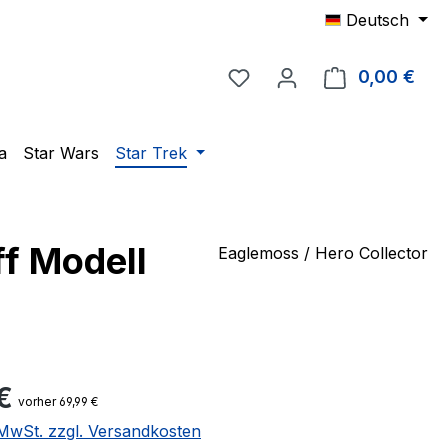
Deutsch
Du hast 0 Produkte auf 
0,00 €
Ware
a
Star Wars
Star Trek
ff Modell
Eaglemoss / Hero Collector
eis:
€
vorher 69,99 €
. MwSt. zzgl. Versandkosten