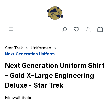
Zum Hauptinhalt springen
Du hast 0 Produ
Ware
Star Trek
Uniformen
Next Generation Uniform
Next Generation Uniform Shirt
- Gold X-Large Engineering
Deluxe - Star Trek
Filmwelt Berlin
Bildergalerie überspringen