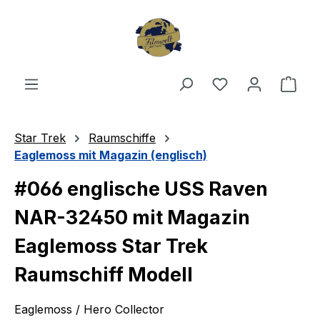
Zum Hauptinhalt springen
Du hast 0 Produ
Ware
Star Trek
Raumschiffe
Eaglemoss mit Magazin (englisch)
#066 englische USS Raven
NAR-32450 mit Magazin
Eaglemoss Star Trek
Raumschiff Modell
Eaglemoss / Hero Collector