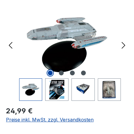
Bildergalerie überspringen
Regulärer Preis:
24,99 €
Preise inkl. MwSt. zzgl. Versandkosten