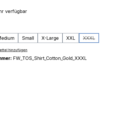
r verfügbar
ählen
edium
Small
X-Large
XXL
XXXL
(Diese Option ist zurz
ttel hinzufügen
mmer:
FW_TOS_Shirt_Cotton_Gold_XXXL