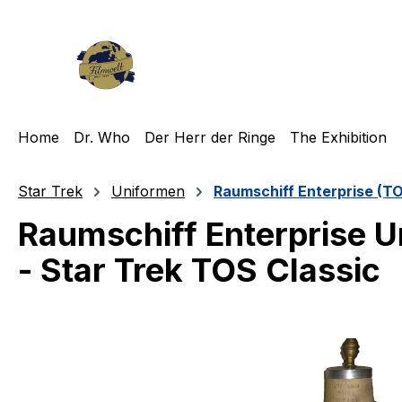
m Hauptinhalt springen
Zur Suche springen
Zur Hauptnavigation springen
Home
Dr. Who
Der Herr der Ringe
The Exhibition
Star Trek
Uniformen
Raumschiff Enterprise (T
Raumschiff Enterprise U
- Star Trek TOS Classic
Bildergalerie überspringen