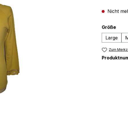
Nicht meh
ausw
Größe
Large
M
Zum Merkze
Produktnu