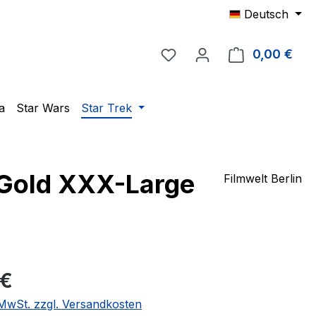
Deutsch
Du hast 0 Produkte auf 
0,00 €
Ware
a
Star Wars
Star Trek
 Gold XXX-Large
Filmwelt Berlin
eis:
 €
. MwSt. zzgl. Versandkosten