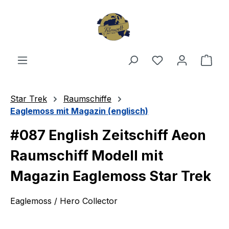
Zum Hauptinhalt springen
Du hast 0 Produ
Ware
Star Trek
Raumschiffe
Eaglemoss mit Magazin (englisch)
#087 English Zeitschiff Aeon
Raumschiff Modell mit
Magazin Eaglemoss Star Trek
Eaglemoss / Hero Collector
Bildergalerie überspringen