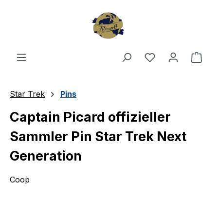
Zum Hauptinhalt springen
Du hast 0 Produ
Ware
Star Trek
Pins
Captain Picard offizieller
Sammler Pin Star Trek Next
Generation
Coop
Bildergalerie überspringen