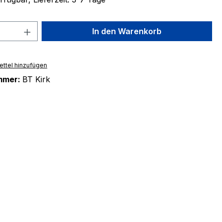
 Anzahl: Gib den gewünschten Wert ein 
In den Warenkorb
ttel hinzufügen
mmer:
BT Kirk