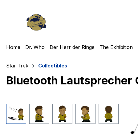
m Hauptinhalt springen
Zur Suche springen
Zur Hauptnavigation springen
Home
Dr. Who
Der Herr der Ringe
The Exhibition
Star Trek
Collectibles
Bluetooth Lautsprecher C
Bildergalerie überspringen