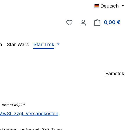
Deutsch
Du hast 0 Produkte auf 
0,00 €
Ware
a
Star Wars
Star Trek
Fametek
eis:
€
vorher 49,99 €
. MwSt. zzgl. Versandkosten
fügbar, Lieferzeit: 3-7 Tage