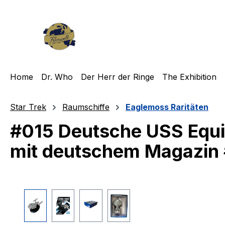
m Hauptinhalt springen
Zur Suche springen
Zur Hauptnavigation springen
Home
Dr. Who
Der Herr der Ringe
The Exhibition
Star Trek
Raumschiffe
Eaglemoss Raritäten
#015 Deutsche USS Equ
mit deutschem Magazin 
Bildergalerie überspringen