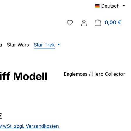
Deutsch
Du hast 0 Produkte auf 
0,00 €
Ware
a
Star Wars
Star Trek
ff Modell
Eaglemoss / Hero Collector
eis:
€
. MwSt. zzgl. Versandkosten