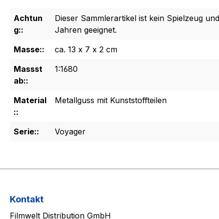
Achtun
Dieser Sammlerartikel ist kein Spielzeug und
g::
Jahren geeignet.
Masse::
ca. 13 x 7 x 2 cm
Massst
1:1680
ab::
Material
Metallguss mit Kunststoffteilen
::
Serie::
Voyager
Kontakt
Filmwelt Distribution GmbH