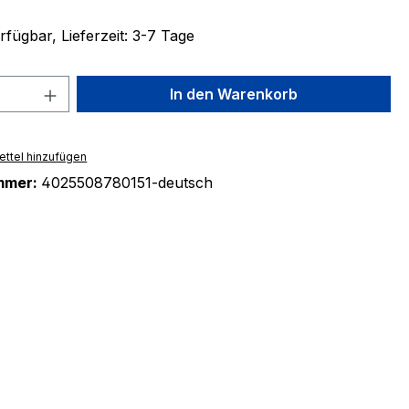
fügbar, Lieferzeit: 3-7 Tage
 Anzahl: Gib den gewünschten Wert ein 
In den Warenkorb
ttel hinzufügen
mmer:
4025508780151-deutsch