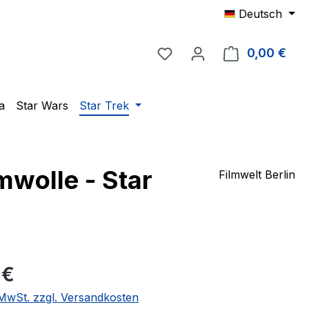
Deutsch
Du hast 0 Produkte auf 
0,00 €
Ware
a
Star Wars
Star Trek
mwolle - Star
Filmwelt Berlin
eis:
 €
. MwSt. zzgl. Versandkosten