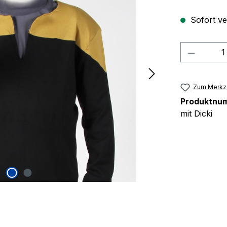
Sofort ver
Produkt
Zum Merkze
Produktnu
mit Dicki