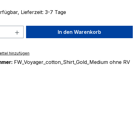
fügbar, Lieferzeit: 3-7 Tage
 Anzahl: Gib den gewünschten Wert ein 
In den Warenkorb
ttel hinzufügen
mmer:
FW_Voyager_cotton_Shirt_Gold_Medium ohne RV