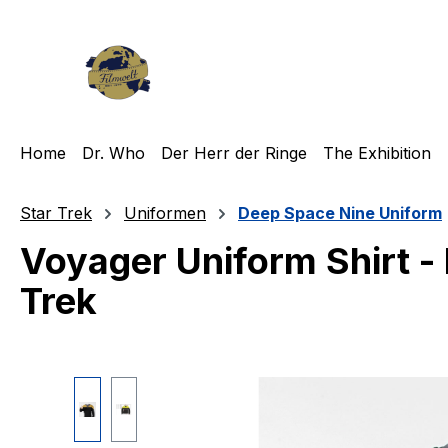
m Hauptinhalt springen
Zur Suche springen
Zur Hauptnavigation springen
Home
Dr. Who
Der Herr der Ringe
The Exhibition
Star Trek
Uniformen
Deep Space Nine Uniform
Voyager Uniform Shirt -
Trek
Bildergalerie überspringen