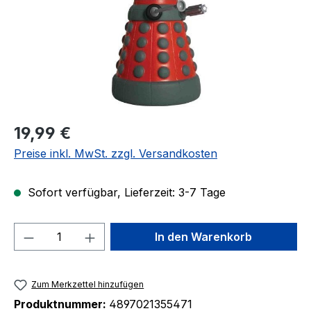
Regulärer Preis:
19,99 €
Preise inkl. MwSt. zzgl. Versandkosten
Sofort verfügbar, Lieferzeit: 3-7 Tage
Produkt Anzahl: Gib den gewünschten We
In den Warenkorb
Zum Merkzettel hinzufügen
Produktnummer:
4897021355471