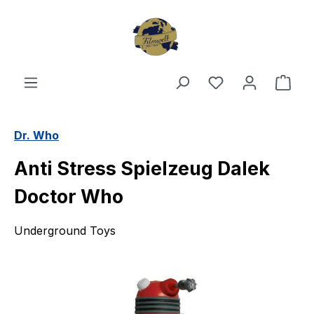
Zum Hauptinhalt springen
Du hast 0 Produ
Ware
Dr. Who
Anti Stress Spielzeug Dalek
Doctor Who
Underground Toys
Bildergalerie überspringen