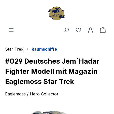
Zum Hauptinhalt springen
Du hast 0 Produ
Ware
Star Trek
Raumschiffe
#029 Deutsches Jem´Hadar
Fighter Modell mit Magazin
Eaglemoss Star Trek
Eaglemoss / Hero Collector
Bildergalerie überspringen