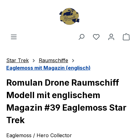
Zum Hauptinhalt springen
Du hast 0 Produ
Ware
Star Trek
Raumschiffe
Eaglemoss mit Magazin (englisch)
Romulan Drone Raumschiff
Modell mit englischem
Magazin #39 Eaglemoss Star
Trek
Eaglemoss / Hero Collector