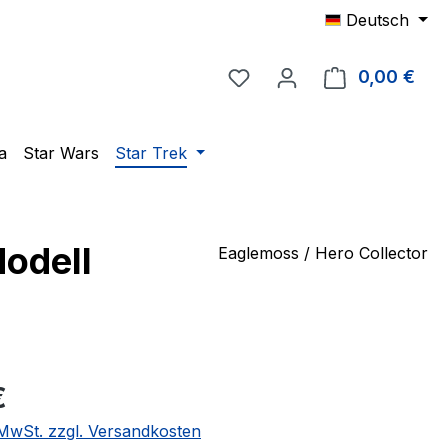
Deutsch
Du hast 0 Produkte auf 
0,00 €
Ware
a
Star Wars
Star Trek
Modell
Eaglemoss / Hero Collector
eis:
€
. MwSt. zzgl. Versandkosten