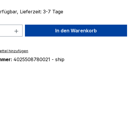
fügbar, Lieferzeit: 3-7 Tage
 Anzahl: Gib den gewünschten Wert ein 
In den Warenkorb
ttel hinzufügen
mmer:
4025508780021 - ship