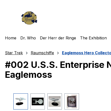
m Hauptinhalt springen
Zur Suche springen
Zur Hauptnavigation springen
Home
Dr. Who
Der Herr der Ringe
The Exhibition
Star Trek
Raumschiffe
Eaglemoss Hero Collect
#002 U.S.S. Enterprise 
Eaglemoss
Bildergalerie überspringen