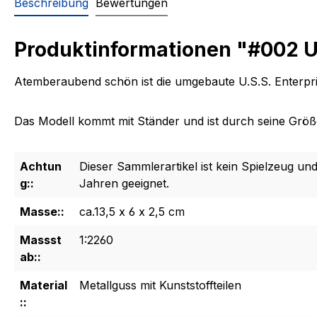
Beschreibung
Bewertungen
Produktinformationen "#002 U.
Atemberaubend schön ist die umgebaute U.S.S. Enterpris
Das Modell kommt mit Ständer und ist durch seine Größe 
Achtun
Dieser Sammlerartikel ist kein Spielzeug und
g::
Jahren geeignet.
Masse::
ca.13,5 x 6 x 2,5 cm
Massst
1:2260
ab::
Material
Metallguss mit Kunststoffteilen
::