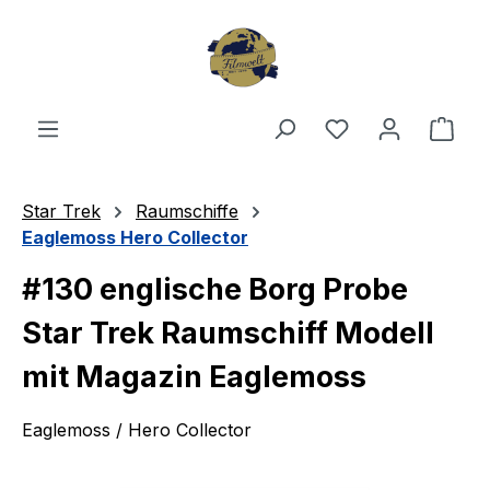
Zum Hauptinhalt springen
Du hast 0 Produ
Ware
Star Trek
Raumschiffe
Eaglemoss Hero Collector
#130 englische Borg Probe
Star Trek Raumschiff Modell
mit Magazin Eaglemoss
Eaglemoss / Hero Collector
Bildergalerie überspringen