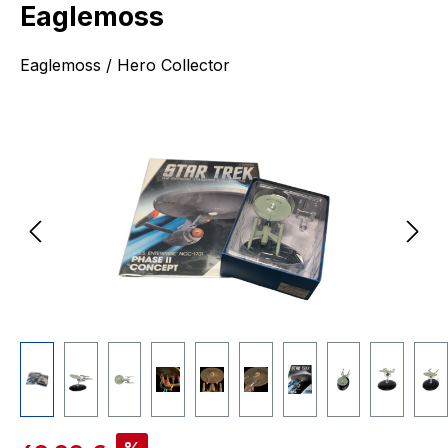
Eaglemoss
Eaglemoss / Hero Collector
Bildergalerie überspringen
Verkaufspreis: