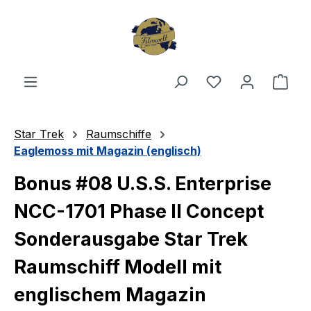
Zum Hauptinhalt springen
Du hast 0 Produ
Ware
Star Trek
Raumschiffe
Eaglemoss mit Magazin (englisch)
Bonus #08 U.S.S. Enterprise
NCC-1701 Phase II Concept
Sonderausgabe Star Trek
Raumschiff Modell mit
englischem Magazin