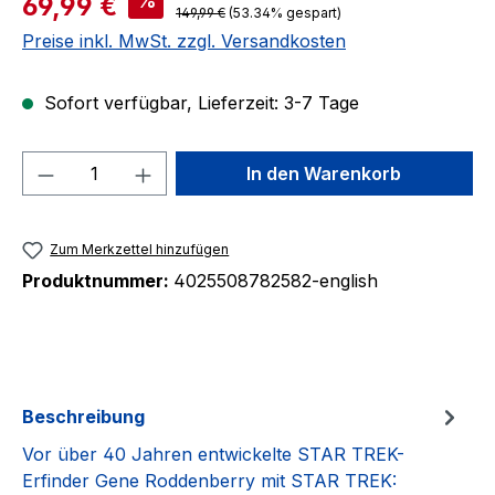
%
69,99 €
Regulärer Preis:
149,99 €
(53.34% gespart)
Preise inkl. MwSt. zzgl. Versandkosten
Sofort verfügbar, Lieferzeit: 3-7 Tage
Produkt Anzahl: Gib den gewünschten We
In den Warenkorb
Zum Merkzettel hinzufügen
Produktnummer:
4025508782582-english
Beschreibung
Vor über 40 Jahren entwickelte STAR TREK-
Erfinder Gene Roddenberry mit STAR TREK: