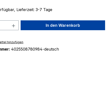
fügbar, Lieferzeit: 3-7 Tage
 Anzahl: Gib den gewünschten Wert ein 
In den Warenkorb
ttel hinzufügen
mmer:
4025508780984-deutsch