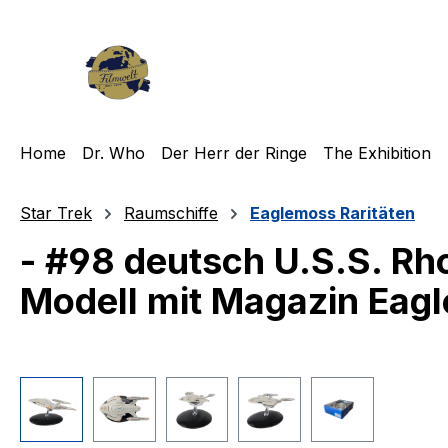
m Hauptinhalt springen
Zur Suche springen
Zur Hauptnavigation springen
Home
Dr. Who
Der Herr der Ringe
The Exhibition
Star Trek
Raumschiffe
Eaglemoss Raritäten
- #98 deutsch U.S.S. R
Modell mit Magazin Eagl
Bildergalerie überspringen