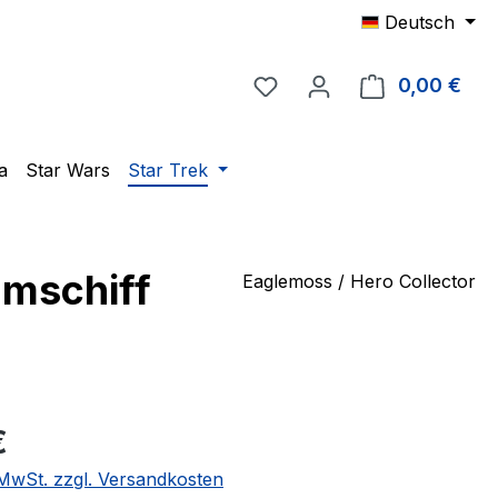
Deutsch
Du hast 0 Produkte auf 
0,00 €
Ware
a
Star Wars
Star Trek
umschiff
Eaglemoss / Hero Collector
eis:
€
. MwSt. zzgl. Versandkosten