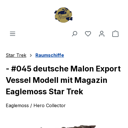
Zum Hauptinhalt springen
Du hast 0 Produ
Ware
Star Trek
Raumschiffe
- #045 deutsche Malon Export
Vessel Modell mit Magazin
Eaglemoss Star Trek
Eaglemoss / Hero Collector
Bildergalerie überspringen