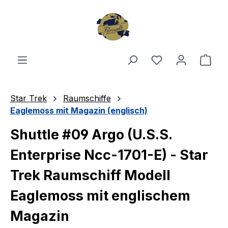
Zum Hauptinhalt springen
Du hast 0 Produ
Ware
Star Trek
Raumschiffe
Eaglemoss mit Magazin (englisch)
Shuttle #09 Argo (U.S.S.
Enterprise Ncc-1701-E) - Star
Trek Raumschiff Modell
Eaglemoss mit englischem
Magazin