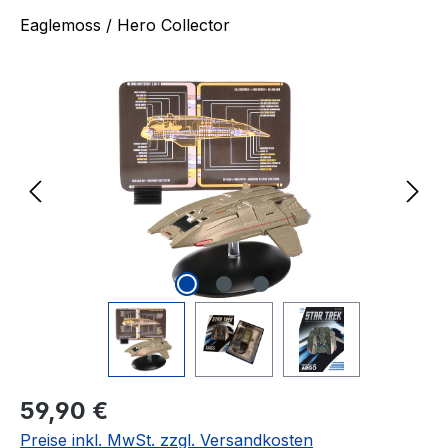
Eaglemoss / Hero Collector
Bildergalerie überspringen
Regulärer Preis:
59,90 €
Preise inkl. MwSt. zzgl. Versandkosten