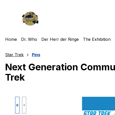
m Hauptinhalt springen
Zur Suche springen
Zur Hauptnavigation springen
Home
Dr. Who
Der Herr der Ringe
The Exhibition
Star Trek
Pins
Next Generation Commun
Trek
Bildergalerie überspringen