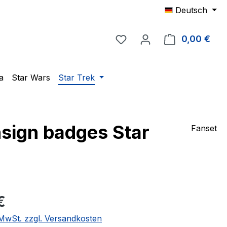
Deutsch
Du hast 0 Produkte auf 
0,00 €
Ware
a
Star Wars
Star Trek
sign badges Star
Fanset
eis:
€
. MwSt. zzgl. Versandkosten