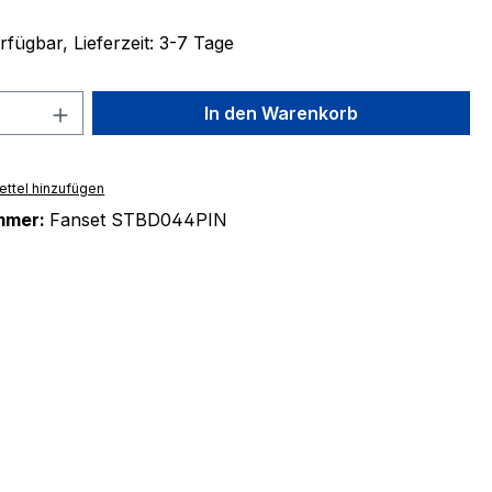
fügbar, Lieferzeit: 3-7 Tage
 Anzahl: Gib den gewünschten Wert ein 
In den Warenkorb
ttel hinzufügen
mmer:
Fanset STBD044PIN