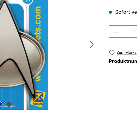
Sofort ver
Produkt
Zum Merkze
Produktnu