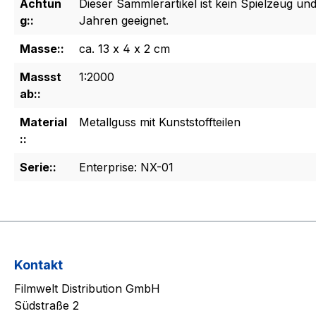
Achtun
Dieser Sammlerartikel ist kein Spielzeug und
g::
Jahren geeignet.
Masse::
ca. 13 x 4 x 2 cm
Massst
1:2000
ab::
Material
Metallguss mit Kunststoffteilen
::
Serie::
Enterprise: NX-01
Kontakt
Filmwelt Distribution GmbH
Südstraße 2