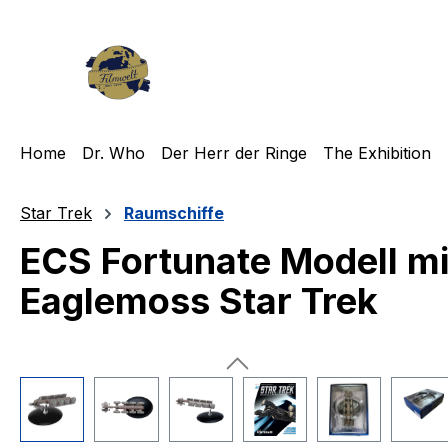
m Hauptinhalt springen
Zur Suche springen
Zur Hauptnavigation springen
Home
Dr. Who
Der Herr der Ringe
The Exhibition
Star Trek
Raumschiffe
ECS Fortunate Modell m
Eaglemoss Star Trek
Bildergalerie überspringen