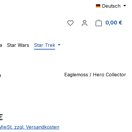
Deutsch
Du hast 0 Produkte auf 
0,00 €
Ware
a
Star Wars
Star Trek
9
Eaglemoss / Hero Collector
eis:
€
. MwSt. zzgl. Versandkosten