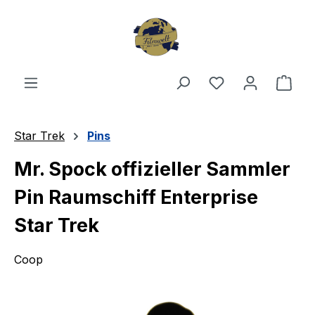
Zum Hauptinhalt springen
Du hast 0 Produ
Ware
Star Trek
Pins
Mr. Spock offizieller Sammler
Pin Raumschiff Enterprise
Star Trek
Coop
Bildergalerie überspringen