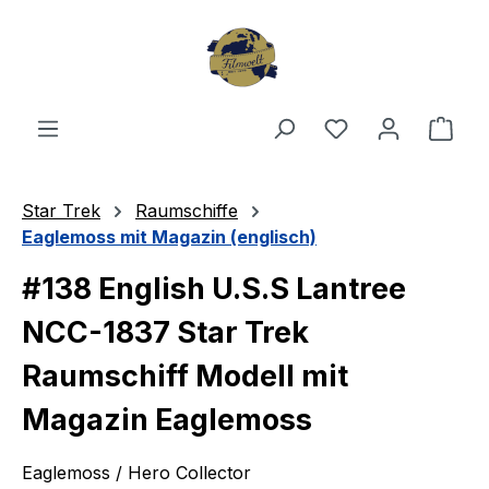
Zum Hauptinhalt springen
Du hast 0 Produ
Ware
Star Trek
Raumschiffe
Eaglemoss mit Magazin (englisch)
#138 English U.S.S Lantree
NCC-1837 Star Trek
Raumschiff Modell mit
Magazin Eaglemoss
Eaglemoss / Hero Collector