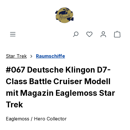
Zum Hauptinhalt springen
Du hast 0 Produ
Ware
Star Trek
Raumschiffe
#067 Deutsche Klingon D7-
Class Battle Cruiser Modell
mit Magazin Eaglemoss Star
Trek
Eaglemoss / Hero Collector