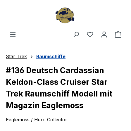
Zum Hauptinhalt springen
Du hast 0 Produ
Ware
Star Trek
Raumschiffe
#136 Deutsch Cardassian
Keldon-Class Cruiser Star
Trek Raumschiff Modell mit
Magazin Eaglemoss
Eaglemoss / Hero Collector