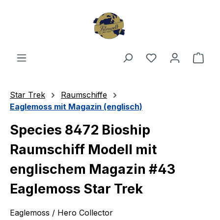
Zum Hauptinhalt springen
Du hast 0 Produ
Ware
Star Trek
Raumschiffe
Eaglemoss mit Magazin (englisch)
Species 8472 Bioship
Raumschiff Modell mit
englischem Magazin #43
Eaglemoss Star Trek
Eaglemoss / Hero Collector