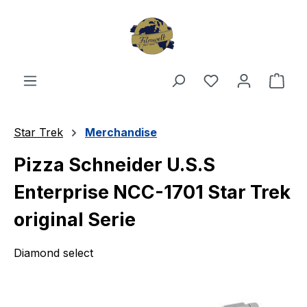
Zum Hauptinhalt springen
Du hast 0 Produ
Ware
Star Trek
Merchandise
Pizza Schneider U.S.S
Enterprise NCC-1701 Star Trek
original Serie
Diamond select
Bildergalerie überspringen