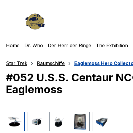
m Hauptinhalt springen
Zur Suche springen
Zur Hauptnavigation springen
Home
Dr. Who
Der Herr der Ringe
The Exhibition
Star Trek
Raumschiffe
Eaglemoss Hero Collect
#052 U.S.S. Centaur NC
Eaglemoss
Bildergalerie überspringen