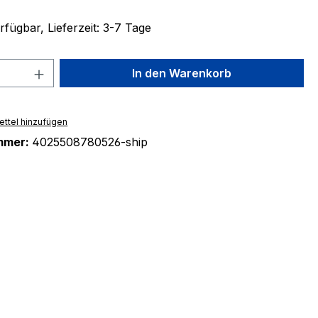
fügbar, Lieferzeit: 3-7 Tage
 Anzahl: Gib den gewünschten Wert ein 
In den Warenkorb
ttel hinzufügen
mmer:
4025508780526-ship