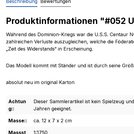
Beschreibung
Bewertungen
Produktinformationen "#052 U
Während des Dominion-Kriegs war die U.S.S. Centaur NC
zahlreichen Verluste auszugleichen, welche die Föderat
„Zeit des Widerstands“ in Erscheinung.
Das Modell kommt mit Ständer und ist durch seine Größe 
absolut neu im original Karton
Achtun
Dieser Sammlerartikel ist kein Spielzeug und
g::
Jahren geeignet.
Masse::
ca. 12 x 7 x 2 cm
Massst
1:1750