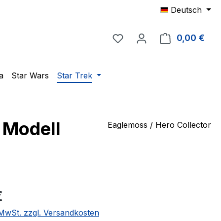
Deutsch
Du hast 0 Produkte auf 
0,00 €
Ware
a
Star Wars
Star Trek
 Modell
Eaglemoss / Hero Collector
eis:
€
. MwSt. zzgl. Versandkosten