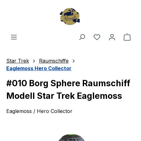
Zum Hauptinhalt springen
Du hast 0 Produ
Ware
Star Trek
Raumschiffe
Eaglemoss Hero Collector
#010 Borg Sphere Raumschiff
Modell Star Trek Eaglemoss
Eaglemoss / Hero Collector
Bildergalerie überspringen