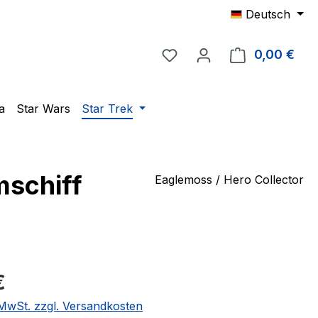
Deutsch
Du hast 0 Produkte auf 
0,00 €
Ware
a
Star Wars
Star Trek
mschiff
Eaglemoss / Hero Collector
eis:
€
. MwSt. zzgl. Versandkosten