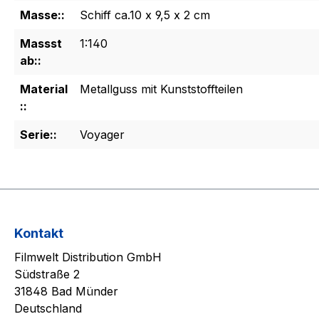
Masse::
Schiff ca.10 x 9,5 x 2 cm
Massst
1:140
ab::
Material
Metallguss mit Kunststoffteilen
::
Serie::
Voyager
Kontakt
Filmwelt Distribution GmbH
Südstraße 2
31848 Bad Münder
Deutschland