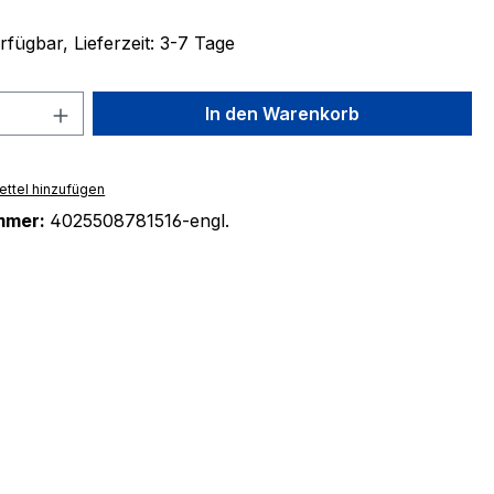
fügbar, Lieferzeit: 3-7 Tage
 Anzahl: Gib den gewünschten Wert ein 
In den Warenkorb
ttel hinzufügen
mmer:
4025508781516-engl.